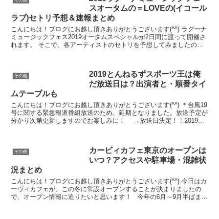
スオータムの＝LOVEの(イコール
ラブ)セトリ予想＆速報まとめ
こんにちは！ブログにお越し頂きありがとうございます(^^) ラグーナ
ミュージックフェス2019オータムスペシャルが2日間に渡って開催さ
れます。 そこで、各アーティストのセトリを予想してみましたの
で、参考にしてくださいね！ ラグナーフェスオー...
2019とんねるずスポーツ王は俺
その他
だ放送日は？出演者と・順番タイ
ムテーブルも
こんにちは！ブログにお越し頂きありがとうございます(^^) ＊台風19
号に関する緊急報道番組放送のため、延期となりました。放送予定が
分かり次第更新しますのでお楽しみに！ →放送日決定！！2019年
11月10日（日）21時～ 「夢対決201...
カービィカフェ東京のオープンは
その他
いつ？アクセスや駐車場・混雑状
況まとめ
こんにちは！ブログにお越し頂きありがとうございます(^^) 今日はカ
ーヴィカフェが、この冬に常設オープンすることが決まりましたの
で、オープン情報に迫りたいと思います！ 今年の6月～9月半ばまで
期間限定でオープンしたカーヴィカフェが大好評...