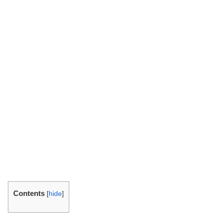
Contents
[
hide
]