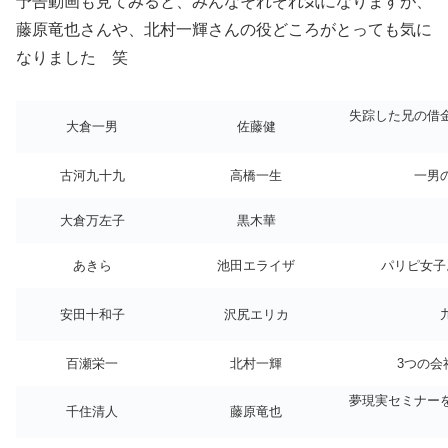
予告動画も見てみると、みんなそれぞれ気になりますが、
藤原竜也さんや、北村一輝さんの役どころがとっても気に
なりました 笑
失踪した兄の借
大倉一男
佐藤健
古河九十九
高橋一生
一男
大倉万左子
黒木華
あきら
池田エライザ
パリピ女子
安田十和子
沢尻エリカ
百瀬栄一
北村一輝
3つの
夢現実セミナー
千住清人
藤原竜也