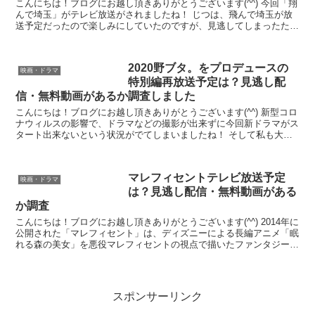
こんにちは！ブログにお越し頂きありがとうございます(^^) 今回「翔
んで埼玉」がテレビ放送がされましたね！ じつは、飛んで埼玉が放
送予定だったので楽しみにしていたのですが、見逃してしまったため
再放送の予定や、動画配信がされているかを調べてみ...
2020野ブタ。をプロデュースの
映画・ドラマ
特別編再放送予定は？見逃し配
信・無料動画があるか調査しました
こんにちは！ブログにお越し頂きありがとうございます(^^) 新型コロ
ナウィルスの影響で、ドラマなどの撮影が出来ずに今回新ドラマがス
タート出来ないという状況がでてしまいましたね！ そして私も大好
きだった「野ブタ。をプロデュース」が再放送される...
マレフィセントテレビ放送予定
映画・ドラマ
は？見逃し配信・無料動画がある
か調査
こんにちは！ブログにお越し頂きありがとうございます(^^) 2014年に
公開された「マレフィセント」は、ディズニーによる長編アニメ「眠
れる森の美女」を悪役マレフィセントの視点で描いたファンタジーで
す。 2019年10月18日（金）に「マレフ...
スポンサーリンク