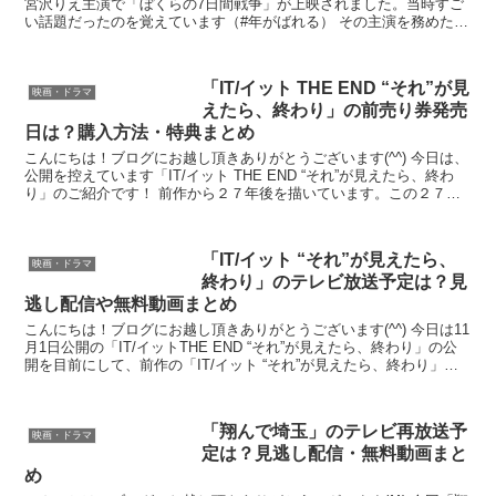
宮沢りえ主演で「ぼくらの7日間戦争」が上映されました。当時すご
い話題だったのを覚えています（#年がばれる） その主演を務めた宮
沢りえが今度は、アニメの中で本人役の声優と...
「IT/イット THE END “それ”が見
映画・ドラマ
えたら、終わり」の前売り券発売
日は？購入方法・特典まとめ
こんにちは！ブログにお越し頂きありがとうございます(^^) 今日は、
公開を控えています「IT/イット THE END “それ”が見えたら、終わ
り」のご紹介です！ 前作から２７年後を描いています。この２７年
たってから”それ”がなぜ彼らの前に現...
「IT/イット “それ”が見えたら、
映画・ドラマ
終わり」のテレビ放送予定は？見
逃し配信や無料動画まとめ
こんにちは！ブログにお越し頂きありがとうございます(^^) 今日は11
月1日公開の「IT/イットTHE END “それ”が見えたら、終わり」の公
開を目前にして、前作の「IT/イット “それ”が見えたら、終わり」を
ご覧になりたい方もいるかと思...
「翔んで埼玉」のテレビ再放送予
映画・ドラマ
定は？見逃し配信・無料動画まと
め