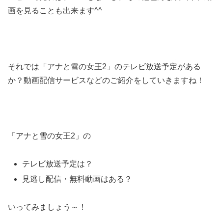
画を見ることも出来ます^^
それでは「アナと雪の女王2」のテレビ放送予定がある
か？動画配信サービスなどのご紹介をしていきますね！
「アナと雪の女王2」の
テレビ放送予定は？
見逃し配信・無料動画はある？
いってみましょう～！