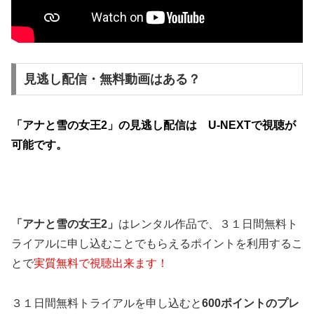
見逃し配信・無料動画はある？
「アナと雪の女王2」の見逃し配信は U-NEXTで視聴が
可能です。
「アナと雪の女王2」
はレンタル作品で、３１日間無料ト
ライアルに申し込むことでもらえるポイントを利用するこ
とで
実質無料で視聴出来ます！
３１日間無料トライアルを申し込むと
600ポイントのプレ