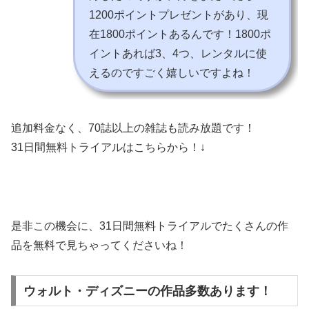
1200ポイントプレゼントがあり、現
在1800ポイントあるんです！1800ポ
イントあれば3、4つ、レンタルに使
えるのですごく嬉しいですよね！
追加料金なく、70誌以上の雑誌も読み放題です！
31日間無料トライアルはこちらから！↓
是非この機会に、31日間無料トライアルでたくさんの作
品を無料で見ちゃってくださいね！
ウォルト・ディズニーの作品多数あります！