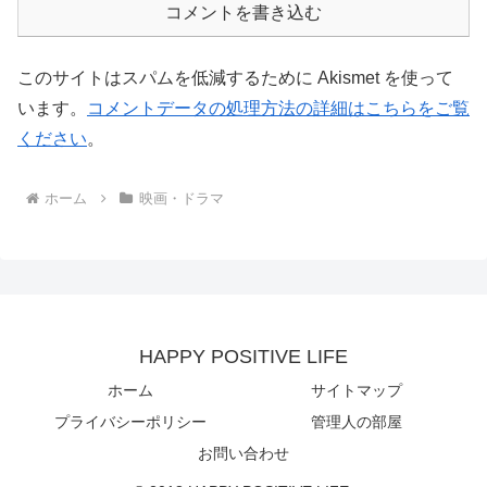
コメントを書き込む
このサイトはスパムを低減するために Akismet を使って
います。
コメントデータの処理方法の詳細はこちらをご覧
ください
。
ホーム
映画・ドラマ
HAPPY POSITIVE LIFE
ホーム
サイトマップ
プライバシーポリシー
管理人の部屋
お問い合わせ