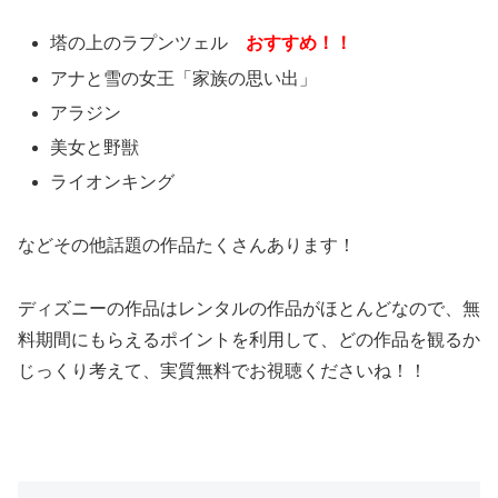
塔の上のラプンツェル
おすすめ！！
アナと雪の女王「家族の思い出」
アラジン
美女と野獣
ライオンキング
などその他話題の作品たくさんあります！
ディズニーの作品はレンタルの作品がほとんどなので、無
料期間にもらえるポイントを利用して、どの作品を観るか
じっくり考えて、実質無料でお視聴くださいね！！