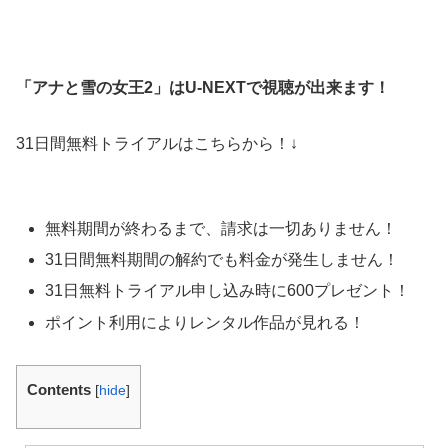
「アナと雪の女王2」はU-NEXTで視聴が出来ます！
31日間無料トライアルはこちらから！↓
無料期間が終わるまで、請求は一切ありません！
31日間無料期間の解約でも料金が発生しません！
31日無料トライアル申し込み時に600プレゼント！
ポイント利用によりレンタル作品が見れる！
Contents
[
hide
]