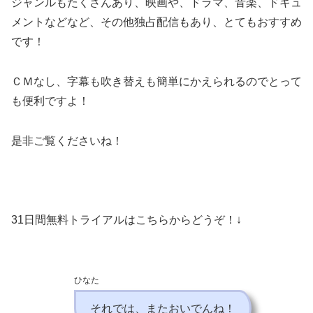
ジャンルもたくさんあり、映画や、ドラマ、音楽、ドキュ
メントなどなど、その他独占配信もあり、とてもおすすめ
です！
ＣＭなし、字幕も吹き替えも簡単にかえられるのでとって
も便利ですよ！
是非ご覧くださいね！
31日間無料トライアルはこちらからどうぞ！↓
ひなた
それでは、またおいでんね！