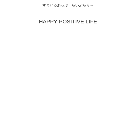
すまいるあっぷ らいぶらり～
HAPPY POSITIVE LIFE