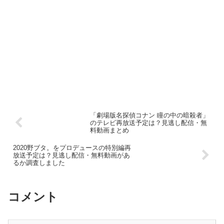
「劇場版名探偵コナン 瞳の中の暗殺者」
のテレビ再放送予定は？見逃し配信・無
料動画まとめ
2020野ブタ。をプロデュースの特別編再
放送予定は？見逃し配信・無料動画があ
るか調査しました
コメント