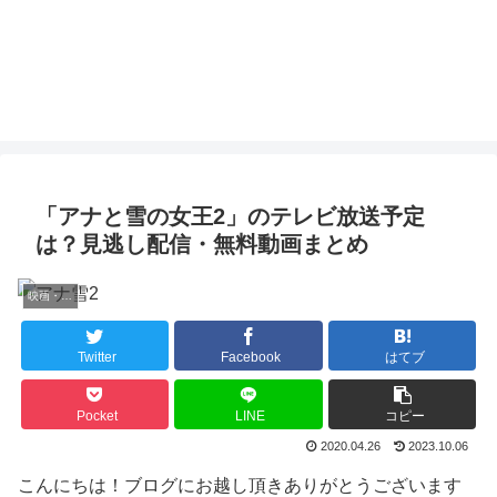
「アナと雪の女王2」のテレビ放送予定
は？見逃し配信・無料動画まとめ
映画・ドラマ
Twitter
Facebook
はてブ
Pocket
LINE
コピー
2020.04.26
2023.10.06
こんにちは！ブログにお越し頂きありがとうございます