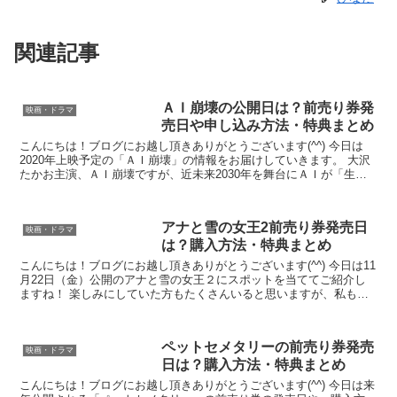
関連記事
ＡＩ崩壊の公開日は？前売り券発
映画・ドラマ
売日や申し込み方法・特典まとめ
こんにちは！ブログにお越し頂きありがとうございます(^^) 今日は
2020年上映予定の「ＡＩ崩壊」の情報をお届けしていきます。 大沢
たかお主演、ＡＩ崩壊ですが、近未来2030年を舞台にＡＩが「生き
る価値のある人間」「生きる価値がない人間」を...
アナと雪の女王2前売り券発売日
映画・ドラマ
は？購入方法・特典まとめ
こんにちは！ブログにお越し頂きありがとうございます(^^) 今日は11
月22日（金）公開のアナと雪の女王２にスポットを当ててご紹介し
ますね！ 楽しみにしていた方もたくさんいると思いますが、私もそ
の一人です！ そこで、アナと雪の女王の前売り券...
ペットセメタリーの前売り券発売
映画・ドラマ
日は？購入方法・特典まとめ
こんにちは！ブログにお越し頂きありがとうございます(^^) 今日は来