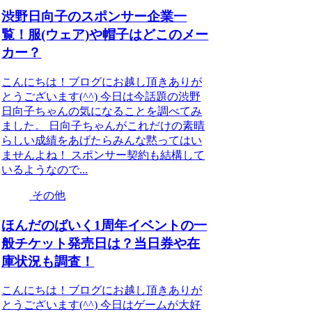
渋野日向子のスポンサー企業一
覧！服(ウェア)や帽子はどこのメー
カー？
こんにちは！ブログにお越し頂きありが
とうございます(^^) 今日は今話題の渋野
日向子ちゃんの気になることを調べてみ
ました。 日向子ちゃんがこれだけの素晴
らしい成績をあげたらみんな黙ってはい
ませんよね！ スポンサー契約も結構して
いるようなので...
その他
ほんだのばいく1周年イベントの一
般チケット発売日は？当日券や在
庫状況も調査！
こんにちは！ブログにお越し頂きありが
とうございます(^^) 今日はゲームが大好