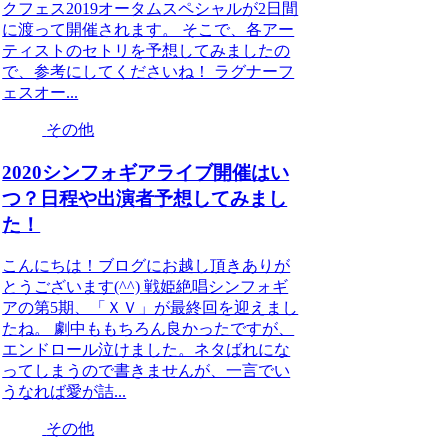
クフェス2019オータムスペシャルが2日間
に渡って開催されます。 そこで、各アー
ティストのセトリを予想してみましたの
で、参考にしてくださいね！ ラグナーフ
ェスオー...
その他
2020シンフォギアライブ開催はい
つ？日程や出演者予想してみまし
た！
こんにちは！ブログにお越し頂きありが
とうございます(^^) 戦姫絶唱シンフォギ
アの第5期、「ＸＶ」が最終回を迎えまし
たね。 劇中ももちろん良かったですが、
エンドロール泣けました。ネタばれにな
ってしまうので書きませんが、一言でい
うなれば愛が詰...
その他