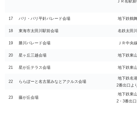
ＪＲ名駅新
17
バリ・バリ平針パレード会場
地下鉄鶴舞
18
東海市太田川駅前会場
名鉄太田川
19
勝川パレード会場
ＪＲ中央線
20
星ヶ丘三越会場
地下鉄東山
21
星が丘テラス会場
地下鉄東山
地下鉄名港
22
ららぽーと名古屋みなとアクルス会場
2番出口よ
地下鉄東山
23
藤が丘会場
2・3番出