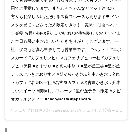
円でご用意してます。またわんちゃんなどペット連れの
方々もお楽しみいただける飲食スペースもあります🐕 イン
スタを見てくださった方限定かき氷も、期間中は食べれま
す🍧😄 お買い物の帰りにでもぜひお待ち致しております❗ま
た本日も暑い中お越しいただきありがとうございます。 一
社、伏見もど真ん中祭りでも営業中です。 #ペット可 #エポ
スカード #カフェサブヒロ #カフェサブヒロ一社 #カフェサ
ブヒロ伏見 #どまつり #ど真ん中祭り #星が丘三越 #星が丘
テラス #かきごおりすと #朝からかき氷 #年中かき氷 #名東
区カフェ #名東区一社 #名古屋カフェ #名古屋かき氷 #美味
しいスイーツ #美味しいフルーツ #星が丘テラス限定 #タピ
オカミルクティー #nagoyacafe #japancafe
カフェサブヒロ
さん(@cafesabuhiro)がシェアした投稿 –
2019年 8月月22日午前2時23分PDT