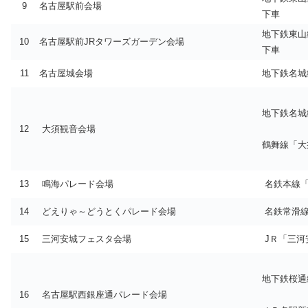
9
名古屋駅前会場
下車
地下鉄東山
10
名古屋駅前JRタワーズガーデン会場
下車
11
名古屋城会場
地下鉄名城
地下鉄名城
12
大須観音会場
鶴舞線「大
13
鳴海パレード会場
名鉄本線「
14
どえりゃ～どうとくパレード会場
名鉄常滑線
15
三河安城フェスタ会場
JＲ「三河
地下鉄桜通
16
名古屋駅西銀座通パレード会場