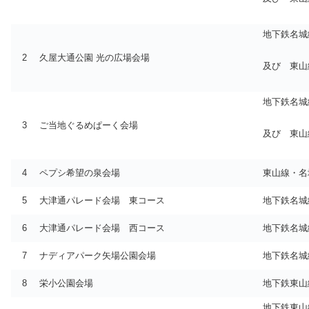
地下鉄名城
2
久屋大通公園 光の広場会場
及び 東山
地下鉄名城
3
ご当地ぐるめぱーく会場
及び 東山
4
ペプシ希望の泉会場
東山線・名
5
大津通パレード会場 東コース
地下鉄名城
6
大津通パレード会場 西コース
地下鉄名城
7
ナディアパーク矢場公園会場
地下鉄名城
8
栄小公園会場
地下鉄東山
地下鉄東山