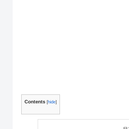
Contents
[
hide
]