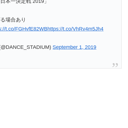
本一決定戦 2019」
がる場合あり
ps://t.co/FGHvfE82WB
https://t.co/VhRv4m5Jh4
(@DANCE_STADIUM)
September 1, 2019