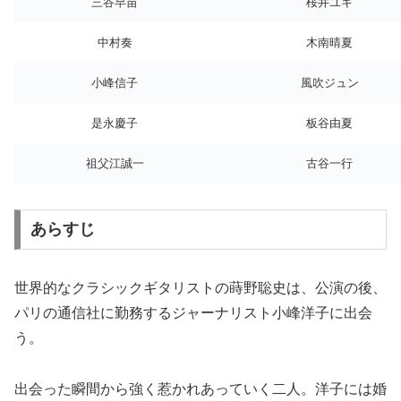
三谷早苗
桜井ユキ
中村奏
木南晴夏
小峰信子
風吹ジュン
是永慶子
板谷由夏
祖父江誠一
古谷一行
あらすじ
世界的なクラシックギタリストの蒔野聡史は、公演の後、
パリの通信社に勤務するジャーナリスト小峰洋子に出会
う。
出会った瞬間から強く惹かれあっていく二人。洋子には婚