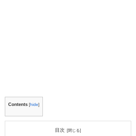
Contents
[
hide
]
目次