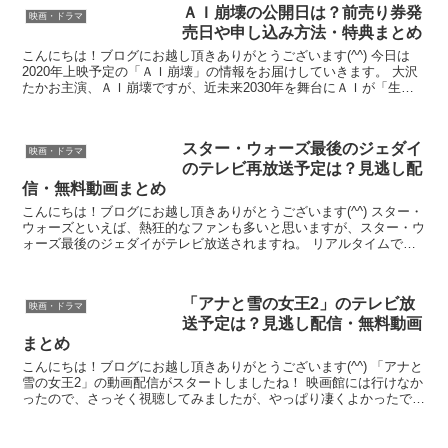
ＡＩ崩壊の公開日は？前売り券発
映画・ドラマ
売日や申し込み方法・特典まとめ
こんにちは！ブログにお越し頂きありがとうございます(^^) 今日は
2020年上映予定の「ＡＩ崩壊」の情報をお届けしていきます。 大沢
たかお主演、ＡＩ崩壊ですが、近未来2030年を舞台にＡＩが「生き
る価値のある人間」「生きる価値がない人間」を...
スター・ウォーズ最後のジェダイ
映画・ドラマ
のテレビ再放送予定は？見逃し配
信・無料動画まとめ
こんにちは！ブログにお越し頂きありがとうございます(^^) スター・
ウォーズといえば、熱狂的なファンも多いと思いますが、スター・ウ
ォーズ最後のジェダイがテレビ放送されますね。 リアルタイムで見
れる方は良いですが、見逃してしまったり、コマーシ...
「アナと雪の女王2」のテレビ放
映画・ドラマ
送予定は？見逃し配信・無料動画
まとめ
こんにちは！ブログにお越し頂きありがとうございます(^^) 「アナと
雪の女王2」の動画配信がスタートしましたね！ 映画館には行けなか
ったので、さっそく視聴してみましたが、やっぱり凄くよかったで
す！ 松たか子さんや、神田沙也加さんの声がとって...