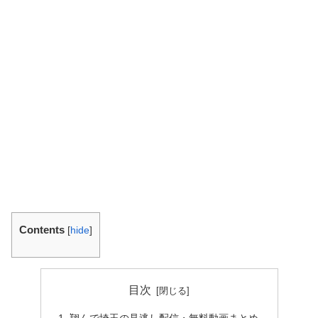
Contents
[
hide
]
目次