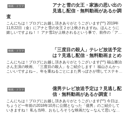
アナと雪の女王・家族の思い出の
映画・ドラマ
見逃し配信・無料動画があるか調
査
こんにちは！ブログにお越し頂きありがとうございます(^^) 2019年
11月22日（金）にアナと雪の女王２が上映されますね。ほんとうに
嬉しいですよね！！ アナ雪2が上映されるという事で、前作の「アナ
と雪の女王の家族の思い出（ショートムービー...
「三度目の殺人」テレビ放送予定
映画・ドラマ
は？見逃し配信・無料動画まとめ
こんにちは！ブログにお越し頂きありがとうございます(^^) 福山雅治
さん主演の映画、「三度目の殺人」をご紹介します！ 福山さんかっ
こいいですよね～。年を重ねるごとにまた男っぽさが増してステキだ
と思います。 そんな福山さんですが、この映画は真...
億男テレビ放送予定は？見逃し配
映画・ドラマ
信・無料動画があるか調査！
こんにちは！ブログにお越し頂きありがとうございます(^^) 今日は、
ちょうど一年前の2018年10月に公開となった「億男」のご紹介して
いきますね！ 私も当時、おもしろそうな映画だな～なんて思いなが
らＰＶを見ていた記憶でしたが、テレビ放送予定...