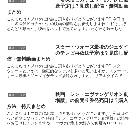
映画・ドラマ
送予定は？見逃し配信・無料動画
まとめ
こんにちは！ブログにお越し頂きありがとうございます(^^) 今日は
「「名探偵ピカチュウ」の映画の情報をお伝えしますね！ 私は、ほ
とんどの動画や、映画をネットで見ています。 わざわざ録画しなく
ても済むし、動画配信サービズを利用すればＣＭもない...
スター・ウォーズ最後のジェダイ
映画・ドラマ
のテレビ再放送予定は？見逃し配
信・無料動画まとめ
こんにちは！ブログにお越し頂きありがとうございます(^^) スター・
ウォーズといえば、熱狂的なファンも多いと思いますが、スター・ウ
ォーズ最後のジェダイがテレビ放送されますね。 リアルタイムで見
れる方は良いですが、見逃してしまったり、コマーシ...
映画「シン・エヴァンゲリオン劇
映画・ドラマ
場版」の前売り券発売日は？購入
方法・特典まとめ
こんにちは！ブログにお越し頂きありがとうございます(^^) 今日はや
っと延期になっていた映画「シン・エヴァンゲリオン劇場版」の情報
をお届けしていきますね！ エヴァは私も大好きで何度もＤＶＤを見
てました^^もちろん劇場版もすべて見ていますので...