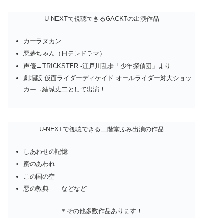
U-NEXTで視聴できるGACKTの出演作品
カーラヌカン
悪夢ちゃん（日テレドラマ）
声優→TRICKSTER -江戸川乱歩「少年探偵団」より
劇場版 仮面ライダーディケイド オールライダー対大ショッ
カー→結城丈二として出演！
U-NEXTで視聴できる二階堂ふみ出演の作品
しあわせの記憶
蜜のあわれ
この国の空
悪の教典 などなど
＊その他多数作品あります！